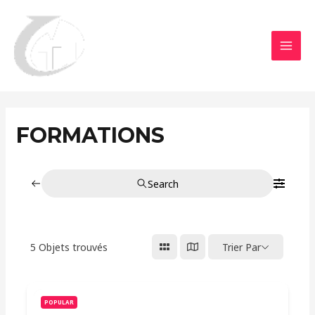
Aller
MAI
au
MEN
contenu
FORMATIONS
Search
5
Objets trouvés
Trier Par
POPULAR