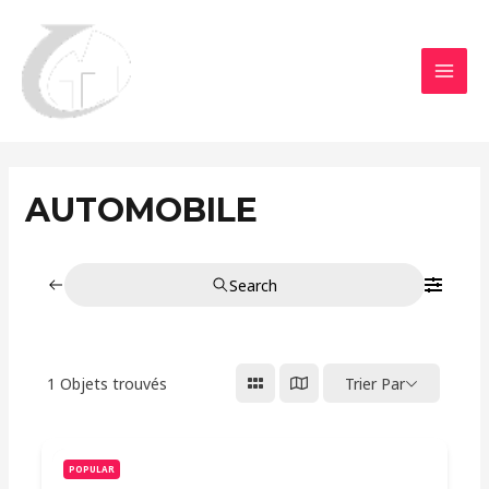
Aller
MAI
au
MEN
contenu
AUTOMOBILE
Search
1
Objets trouvés
Trier Par
POPULAR