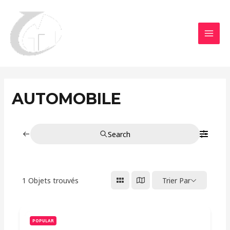
Aller
MAI
au
MEN
contenu
AUTOMOBILE
Search
1
Objets trouvés
Trier Par
POPULAR