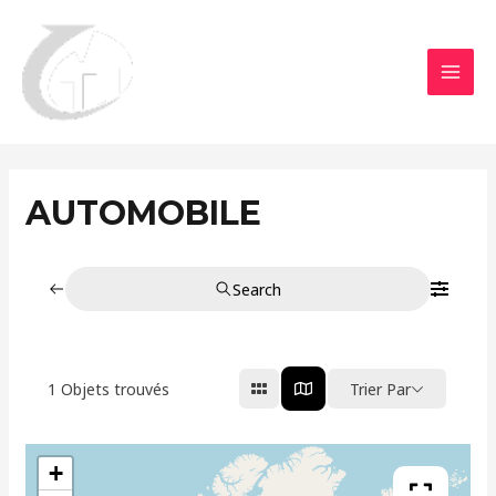
Aller
MAI
au
MEN
contenu
AUTOMOBILE
Search
1
Objets trouvés
Trier Par
+