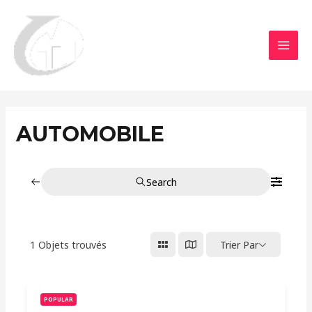
Aller
MAI
au
MEN
contenu
AUTOMOBILE
Search
1
Objets trouvés
Trier Par
POPULAR