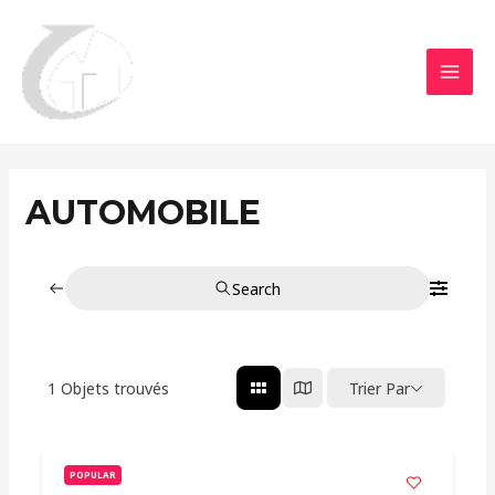
Aller
MAI
au
MEN
contenu
AUTOMOBILE
Search
1
Objets trouvés
Trier Par
POPULAR