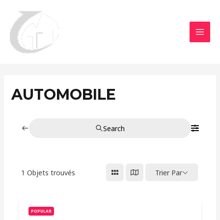
Aller
MAI
au
MEN
contenu
AUTOMOBILE
Search
1
Objets trouvés
Trier Par
POPULAR