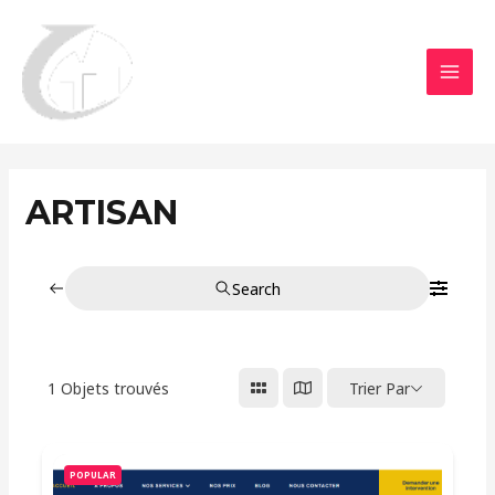
Aller
MAI
au
MEN
contenu
ARTISAN
Search
1
Objets trouvés
Trier Par
POPULAR