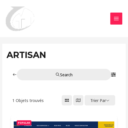
Aller
MAI
au
MEN
contenu
ARTISAN
Search
1
Objets trouvés
Trier Par
POPULAR