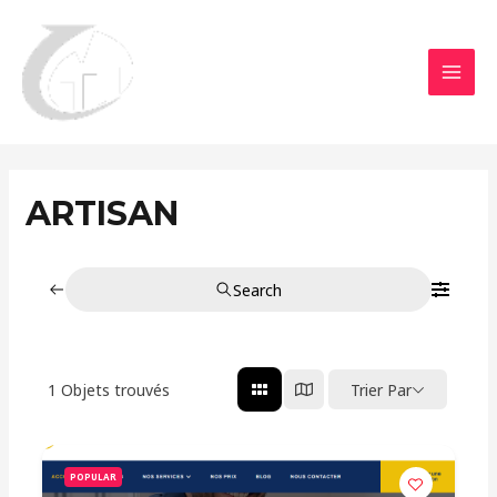
Aller
MAI
au
MEN
contenu
ARTISAN
Search
1
Objets trouvés
Trier Par
POPULAR