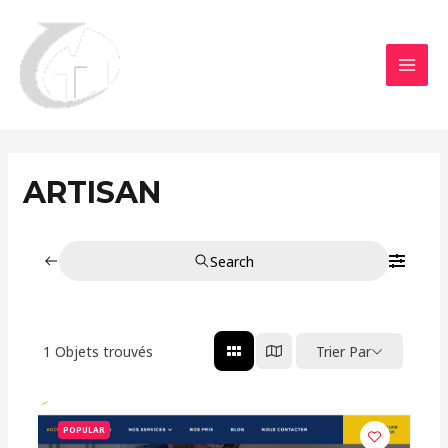
Aller
MAI
au
MEN
contenu
ARTISAN
Search
1
Objets trouvés
Trier Par
POPULAR