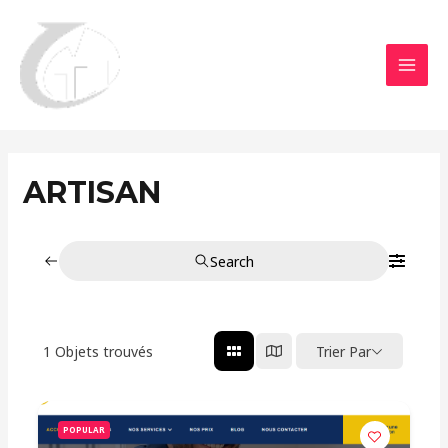
Aller
MAI
au
MEN
contenu
ARTISAN
Search
1
Objets trouvés
Trier Par
POPULAR