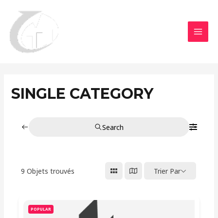
Aller
MAI
au
MEN
contenu
SINGLE CATEGORY
Search
9
Objets trouvés
Trier Par
POPULAR