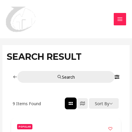
Aller
MAI
au
MEN
contenu
SEARCH RESULT
Search
9
Items Found
Sort By
POPULAR