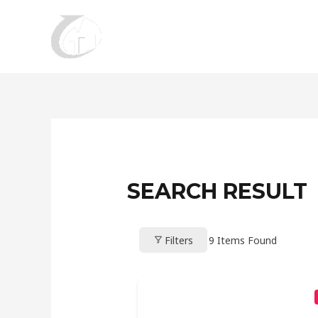
Aller
au
contenu
SEARCH RESULT
Filters
9
Items Found