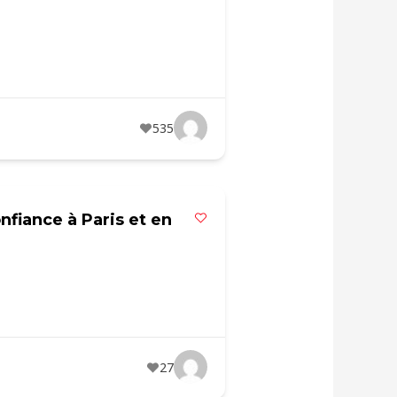
535
nfiance à Paris et en
27