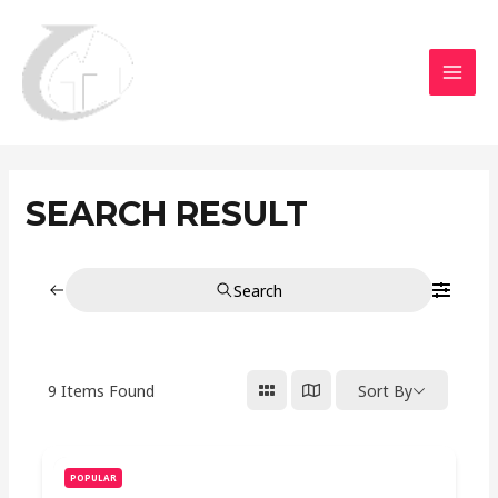
Aller
MAI
au
MEN
contenu
SEARCH RESULT
Search
9
Items Found
Sort By
POPULAR