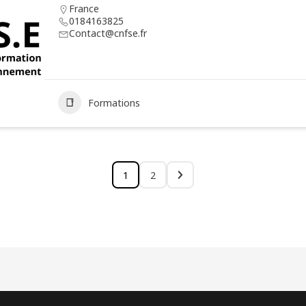
France
0184163825
Contact@cnfse.fr
Formations
1
2