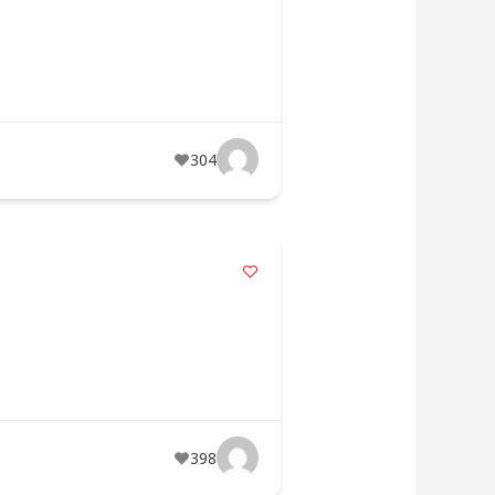
304
398