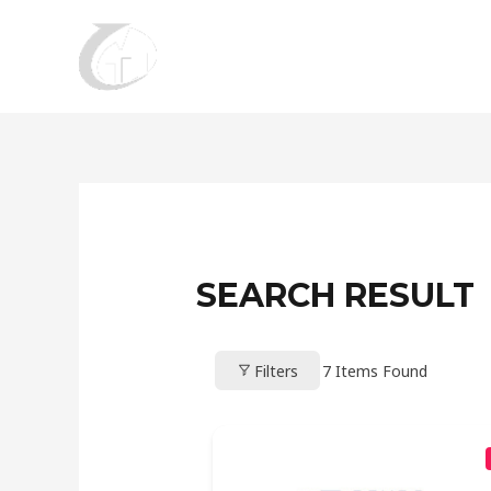
Aller
au
contenu
SEARCH RESULT
Filters
7
Items Found