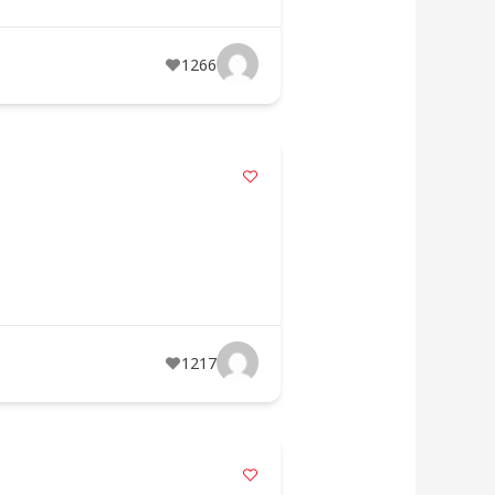
1266
1217