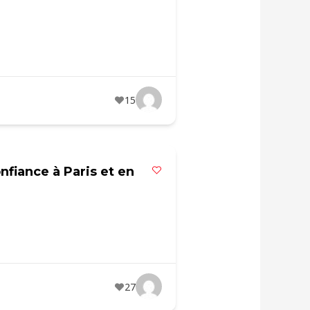
15
nfiance à Paris et en
27