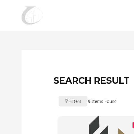
Aller
au
contenu
SEARCH RESULT
Filters
9
Items Found