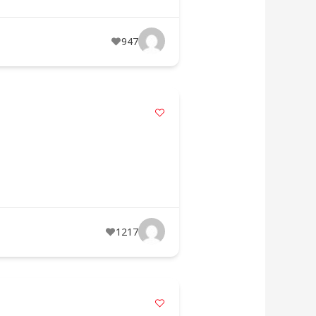
947
1217