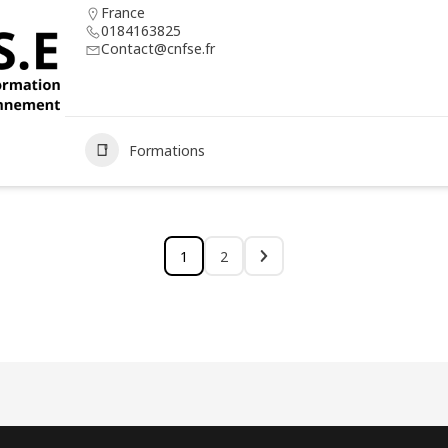
France
0184163825
Contact@cnfse.fr
Formations
1
2