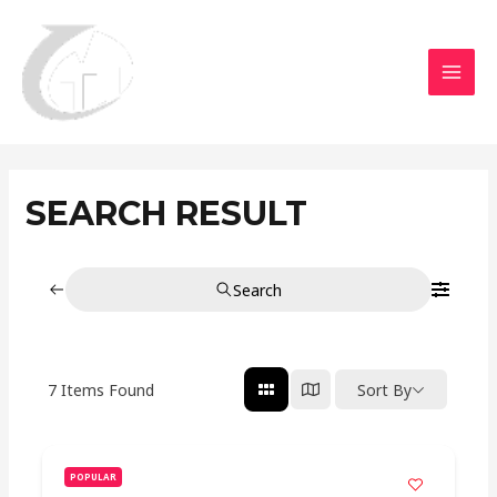
Aller
MAI
au
MEN
contenu
SEARCH RESULT
Search
7
Items Found
Sort By
POPULAR