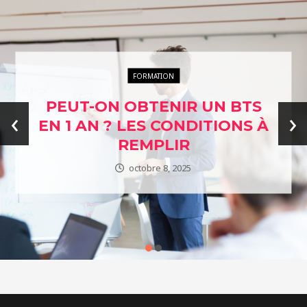
ENTREPRISES ÉTHIQUES
L’ÉTHIQUE AU CŒUR DES
‹
›
AFFAIRES : EXPLORER
NOTRE ANNUAIRE DES
ENTREPRISES ENGAGÉES
janvier 24, 2024