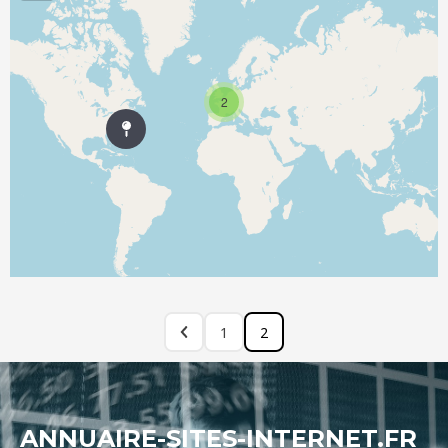
2
1
2
ANNUAIRE-SITES-INTERNET.FR