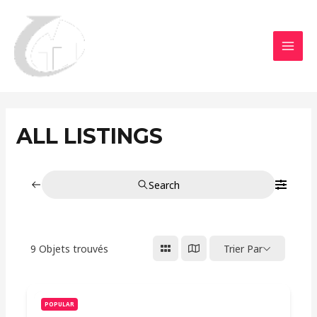
Aller
MAI
au
MEN
contenu
ALL LISTINGS
Search
9
Objets trouvés
Trier Par
POPULAR