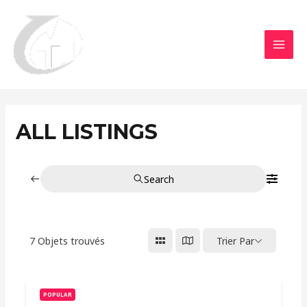
Aller
MAI
au
MEN
contenu
ALL LISTINGS
Search
7
Objets trouvés
Trier Par
POPULAR