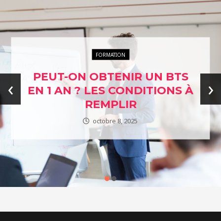
ENTREPRISES ÉTHIQUES
L’ÉTHIQUE AU CŒUR DES
‹
›
AFFAIRES : EXPLORER
NOTRE ANNUAIRE DES
ENTREPRISES ENGAGÉES
janvier 24, 2024