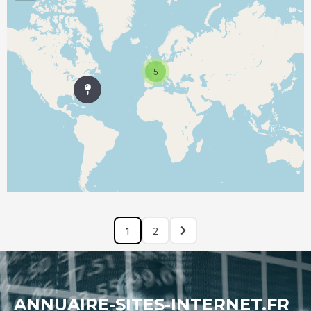
5
1
2
ANNUAIRE-SITES-INTERNET.FR