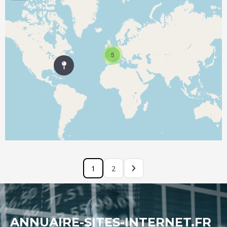
5
1
2
ANNUAIRE-SITES-INTERNET.FR