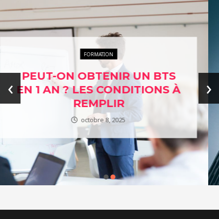
ENTREPRISES ÉTHIQUES
L’ÉTHIQUE AU CŒUR DES
‹
›
AFFAIRES : EXPLORER
NOTRE ANNUAIRE DES
ENTREPRISES ENGAGÉES
janvier 24, 2024