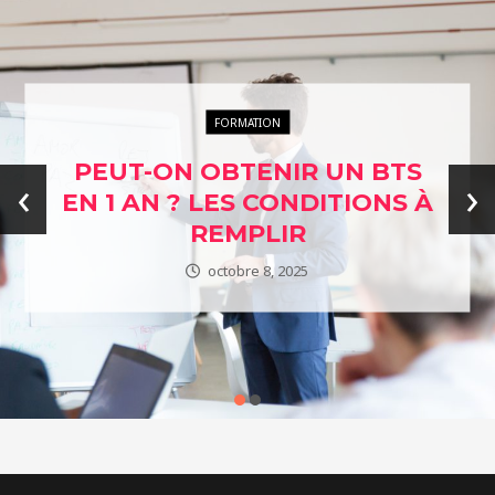
ENTREPRISES ÉTHIQUES
L’ÉTHIQUE AU CŒUR DE
S
‹
›
AFFAIRES : EXPLORER
 À
NOTRE ANNUAIRE DES
ENTREPRISES ENGAGÉES
janvier 24, 2024