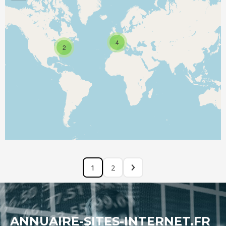
4
2
1
2
ANNUAIRE-SITES-INTERNET.FR