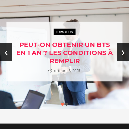
ENTREPRISES ÉTHIQUES
L’ÉTHIQUE AU CŒUR DES
‹
›
AFFAIRES : EXPLORER
NOTRE ANNUAIRE DES
ENTREPRISES ENGAGÉES
janvier 24, 2024