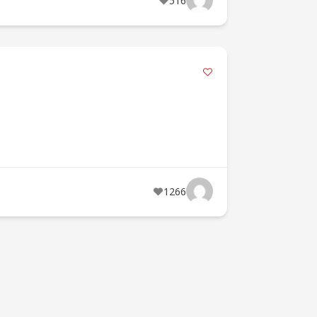
516
1266