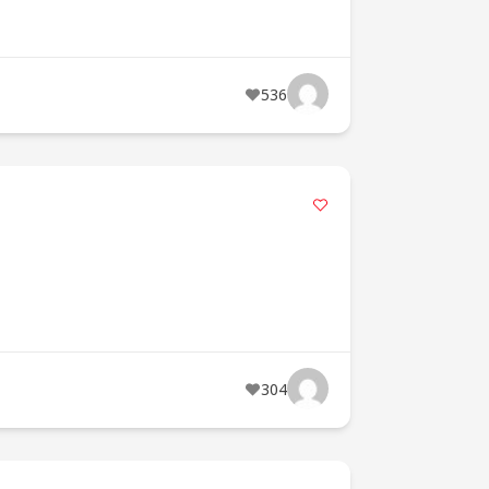
536
304