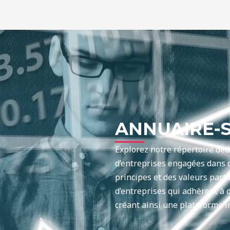
ANNUAIRE-S
Explorez notre répertoire déd
d’entreprises engagées dans 
principes et des valeurs parta
d’entreprises qui adhèrent à
créant ainsi une plateforme 