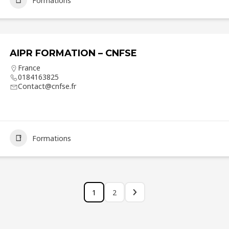
Formations
AIPR FORMATION – CNFSE
France
0184163825
Contact@cnfse.fr
Formations
1
2