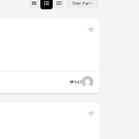
Trier Par
947