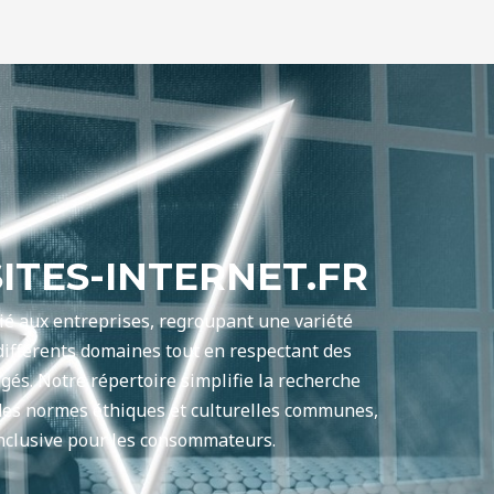
ITES-INTERNET.FR
ié aux entreprises, regroupant une variété
différents domaines tout en respectant des
gés. Notre répertoire simplifie la recherche
 des normes éthiques et culturelles communes,
inclusive pour les consommateurs.