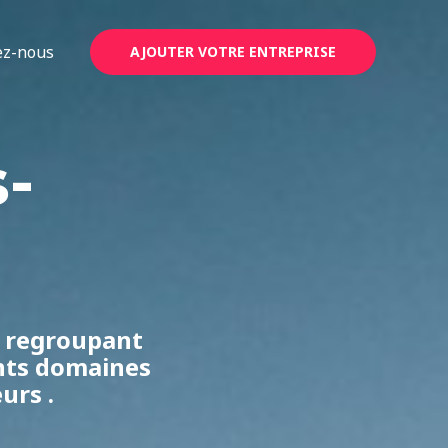
ez-nous
AJOUTER VOTRE ENTREPRISE
-
, regroupant
ents domaines
urs .