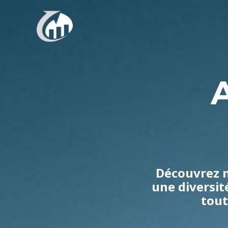
Aller
au
contenu
Découvrez n
une diversit
tout