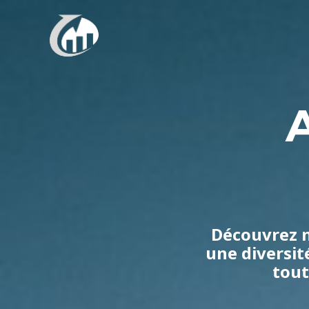
Aller
au
contenu
Découvrez n
une diversit
tout