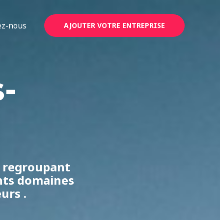
ez-nous
AJOUTER VOTRE ENTREPRISE
-
, regroupant
ents domaines
urs .