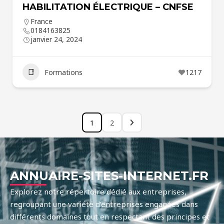
HABILITATION ÉLECTRIQUE – CNFSE
France
0184163825
janvier 24, 2024
Formations
1217
1
2
ANNUAIRE-SITES-INTERNET.FR
Explorez notre répertoire dédié aux entreprises,
regroupant une variété d’entreprises engagées dans
différents domaines tout en respectant des principes et