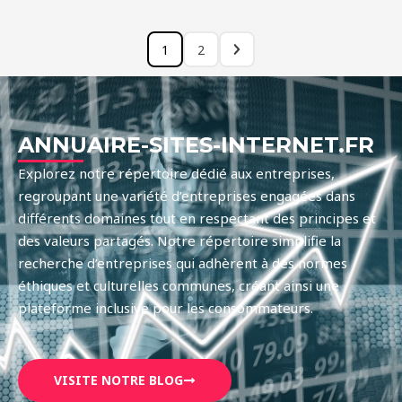
1
2
ANNUAIRE-SITES-INTERNET.FR
Explorez notre répertoire dédié aux entreprises,
regroupant une variété d’entreprises engagées dans
différents domaines tout en respectant des principes et
des valeurs partagés. Notre répertoire simplifie la
recherche d’entreprises qui adhèrent à des normes
éthiques et culturelles communes, créant ainsi une
plateforme inclusive pour les consommateurs.
VISITE NOTRE BLOG