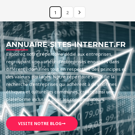
1
2
ANNUAIRE-SITES-INTERNET.FR
Explorez notre répertoire dédié aux entreprises,
regroupant une variété d’entreprises engagées dans
différents domaines tout en respectant des principes et
des valeurs partagés. Notre répertoire simplifie la
recherche d’entreprises qui adhèrent à des normes
éthiques et culturelles communes, créant ainsi une
plateforme inclusive pour les consommateurs.
VISITE NOTRE BLOG