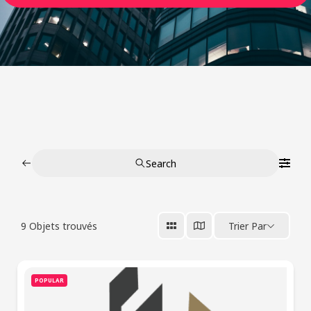
Search
9
Objets trouvés
Trier Par
POPULAR